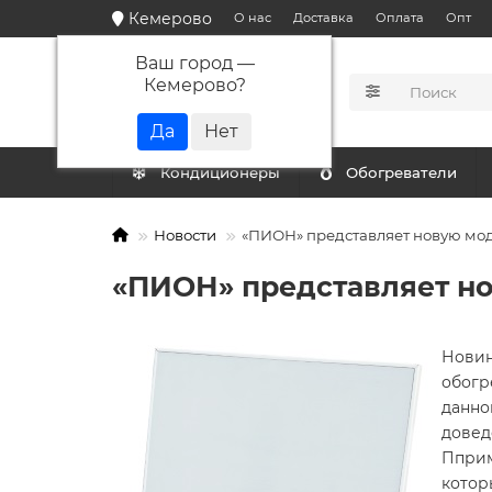
Кемерово
О нас
Доставка
Оплата
Опт
Ваш город —
Кемерово
?
КАТАЛОГ
Кондиционеры
Обогреватели
Новости
«ПИОН» представляет новую мод
«ПИОН» представляет но
Новин
обогр
данно
довед
Пприм
котор