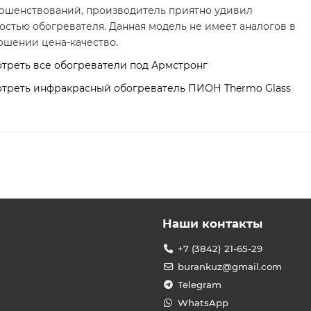
ршенствований, производитель приятно удивил
остью обогревателя. Данная модель не имеет аналогов в
ошении цена-качество.
треть все обогреватели под Армстронг
треть инфракрасный обогреватель ПИОН Thermo Glass
Наши контакты
+7 (3842) 21-65-29
burankuz@gmail.com
Telegram
WhatsApp