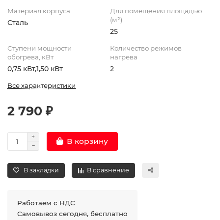
Материал корпуса
Для помещения площадью
(м²)
Сталь
25
Ступени мощности
Количество режимов
обогрева, кВт
нагрева
0,75 кВт,1,50 кВт
2
Все характеристики
2 790 ₽
В корзину
В закладки
В сравнение
Работаем с НДС
Самовывоз сегодня, бесплатно