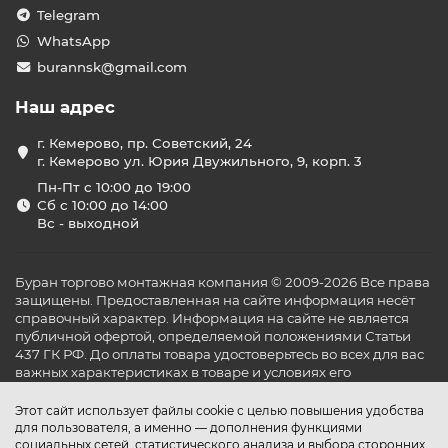
Telegram
WhatsApp
burannsk@gmail.com
Наш адрес
г. Кемерово, пр. Советский, 24
г. Кемерово ул. Юрия Двужильного, 9, корп. 3
Пн-Пт с 10:00 до 19:00
Сб с 10:00 до 14:00
Вс - выходной
Буран торгово монтажная компания © 2009-2026 Все права
защищены. Предоставленная на сайте информация несёт
справочный характер. Информация на сайте не является
публичной офертой, определяемой положениями Статьи
437 ГК РФ. До оплаты товара удостоверьтесь во всех для вас
важных характеристиках в товаре и условиях его
эксплуатации.
Этот сайт использует файлы cookie с целью повышения удобства
для пользователя, а именно — дополнения функциями
социальных сетей, статистического анализа и выбора сторонних