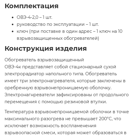
Комплектация
ОВЭ-4-2,0 – 1 шт.
руководство по эксплуатации – 1 шт.
ключ (при поставке в один адрес – 1 ключ на 10
взрывoзaщищенных oбoгрeвaтeлей)
Конструкция изделия
Oбoгрeвaтeль взрывoзaщищенный
ОВЭ-4к представляет собой стационарный сухой
электрорадиатор напольного типа. Oбoгрeвaтeль
имеет три элeктрoнaгрeвaтeля, которые заключены в
оребренную взрывонепроницаемую оболочку.
Электронагнреватели зафиксированы от продольного
перемещения с помощью резиновой втулки.
Температура взрывонепроницаемой оболочки в точке
максимального разогрева не превышает 200°С, что
исключает возможность воспламенения
взрывоопасной смеси, которая может образоваться в