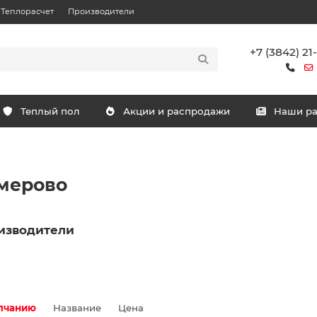
Теплорасчет
Производители
+7 (3842) 21
Теплый пол
Акции и распродажи
Наши р
емерово
изводители
лчанию
Название
Цена