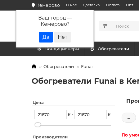
Кемерово
О нас
Доставка
Оплата
Опт
Ваш город —
Кемерово
?
КАТАЛОГ
Кондиционеры
Обогреватели
Обогреватели
Funai
Обогреватели Funai в К
Про
Цена
₽ -
₽
←
По умо
Производители