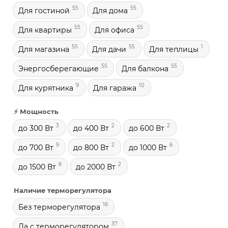
55
55
Для гостиной
Для дома
55
55
Для квартиры
Для офиса
55
55
1
Для магазина
Для дачи
Для теплицы
55
55
Энергосберегающие
Для балкона
9
10
Для курятника
Для гаража
⚡ Мощность
3
2
2
до 300 Вт
до 400 Вт
до 600 Вт
9
2
6
до 700 Вт
до 800 Вт
до 1000 Вт
6
2
до 1500 Вт
до 2000 Вт
Наличие терморегулятора
16
Без терморегулятора
37
Да с терморегулятором