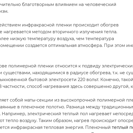
чительно благотворным влиянием на человеческий
изм.
ействием инфракрасной пленки происходит обогрев
е нагревается методом вторичного излучения тепла.
лее низкую температуру воздуха, чем температура
помещении создается оптимальная атмосфера. При этом ин
ве полимерной пленки относится к подвиду электрических 
уществами, находящимися в радиусе обогрева, т.к. не суш
ыкновенной бытовой электросети 220 вольт. Конечно, тако
В частности, способ нагревания здесь совершенно другой, 
вляет собой маты-секции из высокопрочной полимерной пл
паянные в пленочное полотно. Разница между традиционн
 Например, электрический теплый пол нагревает непосредс
т тепло воздуху. Таким образом, нагрев происходит опосре
зуется инфракрасная тепловая энергия. Пленочный
теплый п