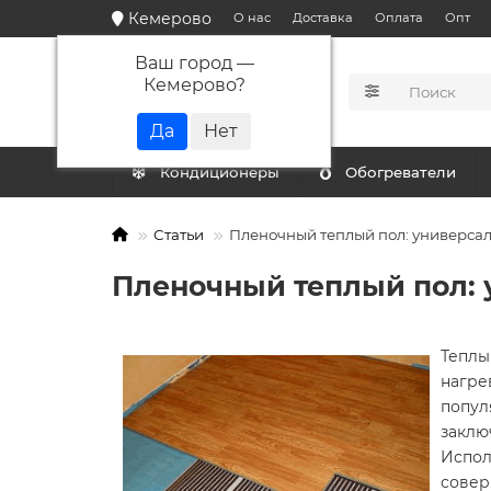
Кемерово
О нас
Доставка
Оплата
Опт
Ваш город —
Кемерово
?
КАТАЛОГ
Кондиционеры
Обогреватели
Статьи
Пленочный теплый пол: универса
Пленочный теплый пол:
Теплы
нагре
попул
заклю
Испол
совер