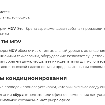
истем.
льных зон офиса.
арки
MDV
. Этот бренд зарекомендовал себя как производи
ниям.
 ТМ MDV
онеры
MDV
обеспечивают оптимальный уровень охлаждения 
ационным технологиям, оборудование позволяет существенн
им уровнем шума, что делает их идеальными для использов
чаются высокой надежностью и продолжительным сроком 
мы кондиционирования
л проведен процесс установки, который включал следующ
омпании
«Буран»
подготовили офисное помещение для устан
имальное сохранение интерьера офиса.