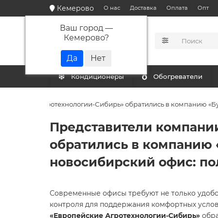
Кемерово
О нас
Доставка
Оплата
Опт
Ваш город —
Кемерово
?
КАТАЛОГ
Кондиционеры
Обогреватели
опейские Агротехнологии-Сибирь» обратились в компанию «Бур
Представители компани
обратились в компанию 
новосибирский офис: по
Современные офисы требуют не только удобст
контроля для поддержания комфортных усло
«Европейские Агротехнологии-Сибирь»
обра