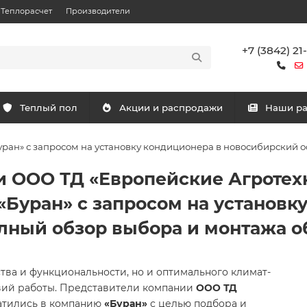
Теплорасчет
Производители
+7 (3842) 21
Теплый пол
Акции и распродажи
Наши р
ан» с запросом на установку кондиционера в новосибирский о
и ООО ТД «Европейские Агротех
«Буран» с запросом на установк
лный обзор выбора и монтажа 
ва и функциональности, но и оптимального климат-
вий работы. Представители компании
ООО ТД
тились в компанию
«Буран»
с целью подбора и