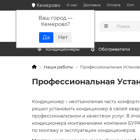
Кемерово
О нас
Доставка
Оплата
Опт
Ваш город —
Кемерово
?
КАТАЛОГ
Кондиционеры
Обогреватели
Наши работы
Профессиональная Установ
Профессиональная Устан
Кондиционер – неотъемлемая часть комфортно
решил установить кондиционер в своей квар
профессионализмом и качеством услуг. В это
кондиционера монтажниками компании БУРАН
по монтажу и эксплуатации кондиционеров.