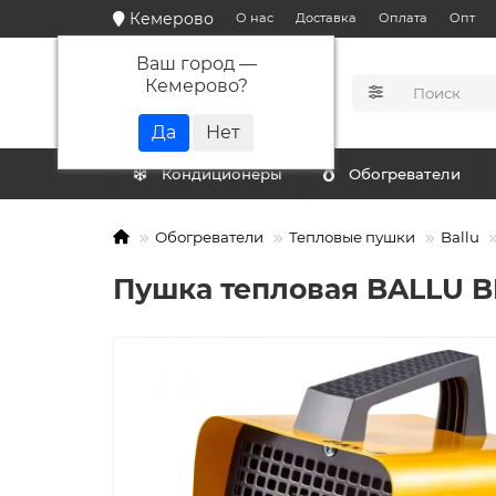
Кемерово
О нас
Доставка
Оплата
Опт
Ваш город —
Кемерово
?
КАТАЛОГ
Кондиционеры
Обогреватели
Обогреватели
Тепловые пушки
Ballu
Пушка тепловая BALLU B