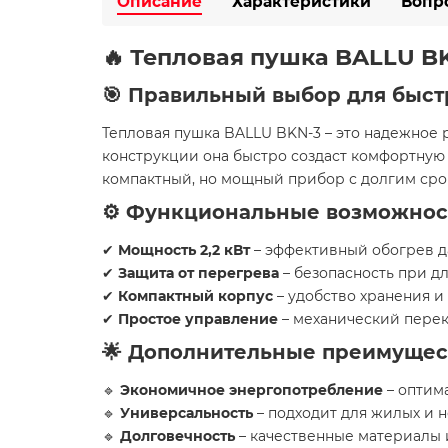
Описание
Характеристики
Вопр
🔥 Тепловая пушка BALLU BK
🎯 Правильный выбор для быст
Тепловая пушка BALLU BKN-3 – это надежное
конструкции она быстро создаст комфортную 
компактный, но мощный прибор с долгим сро
⚙️ Функциональные возможнос
✔
Мощность 2,2 кВт
– эффективный обогрев д
✔
Защита от перегрева
– безопасность при д
✔
Компактный корпус
– удобство хранения и
✔
Простое управление
– механический перек
🌟 Дополнительные преимущес
🔹
Экономичное энергопотребление
– оптим
🔹
Универсальность
– подходит для жилых и
🔹
Долговечность
– качественные материалы 