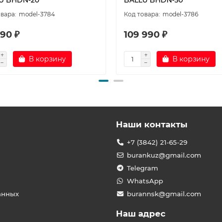
U BHDN-20
BALLU BHDN-50
model-3784
model-3786
90 ₽
109 990 ₽
В корзину
В корзину
Наши контакты
+7 (3842) 21-65-29
burankuz@gmail.com
Telegram
WhatsApp
анных
burannsk@gmail.com
Наш адрес