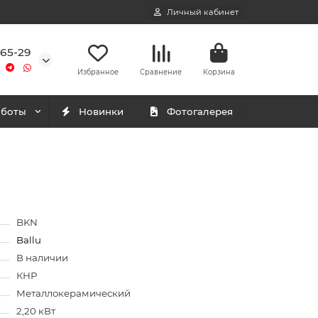
Личный кабинет
-65-29
Избранное
Сравнение
Корзина
аботы
Новинки
Фотогалерея
BKN
Ballu
В наличии
КНР
Металлокерамический
2,20 кВт