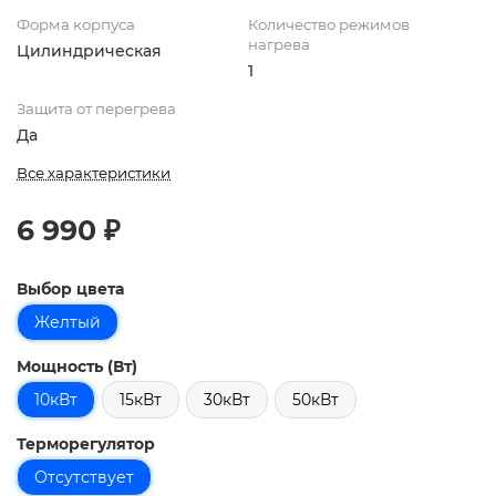
Форма корпуса
Количество режимов
нагрева
Цилиндрическая
1
Защита от перегрева
Да
Все характеристики
6 990 ₽
Выбор цвета
Желтый
Мощность (Вт)
10кВт
15кВт
30кВт
50кВт
Терморегулятор
Отсутствует