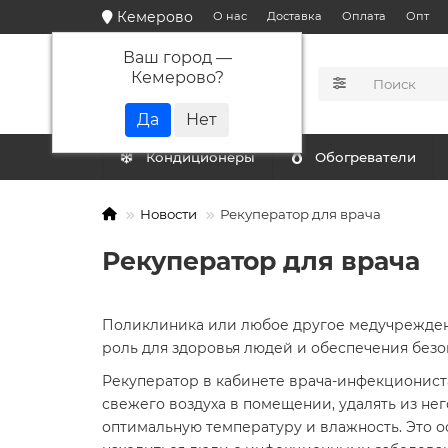
Кемерово
О нас
Доставка
Оплата
Опт
Ваш город —
Кемерово
?
КАТАЛОГ
Кондиционеры
Обогреватели
Новости
Рекуператор для врача
Рекуператор для врача
Поликлиника или любое другое медучреждение
роль для здоровья людей и обеспечения безо
Рекуператор в кабинете врача-инфекционис
свежего воздуха в помещении, удалять из нег
оптимальную температуру и влажность. Это о