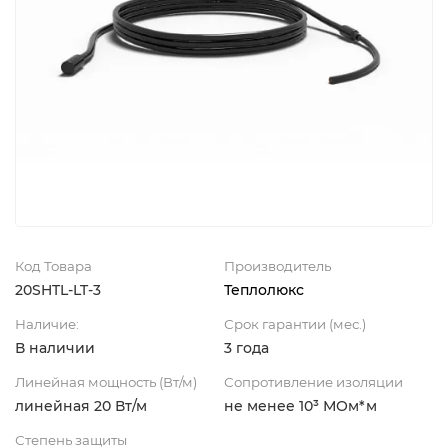
Код Товара
Производитель
20SHTL-LT-3
Теплолюкс
Наличие:
Срок гарантии (мес.)
В наличии
3 года
Линейная мощность (Вт/м)
Сопротивление изоляции
линейная 20 Вт/м
не менее 10³ МОм*м
Степень защиты