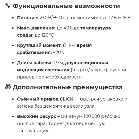
🔧 Функциональные возможности
Питание:
230 В/~50 Гц (совместимость с 12 В и 18 В)
Макс. давление:
до 40 бар;
температура
среды:
до 120 °C
Крутящий момент:
8 Н·м;
время
срабатывания:
~20 с
Длина кабеля:
0.9 м;
двухпозиционная
индикация состояния
(открыт/закрыт); ручной
привод при необходимости
🎁 Дополнительные преимущества
Съёмный привод CLICK
— быстрая установка и
замена без демонтажа всего узла
Высокий ресурс
– минимум 100 000 рабочих
циклов гарантирует долговременную
эксплуатацию