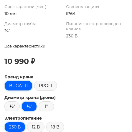
Срок гарантии (мес.)
Степень защиты
10 лет
IP64
Диаметр трубы
Питание электроприводов
кранов
¾"
230 В
Все характеристики
10 990 ₽
Бренд крана
BUGATTI
PROFI
Диаметр крана (дюйм)
½"
¾"
1"
Электропитание
230 В
12 В
18 В