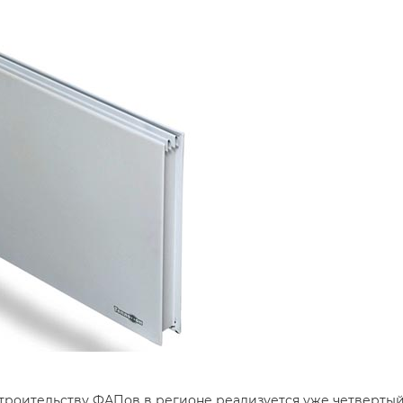
троительству ФАПов в регионе реализуется уже четвертый