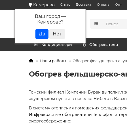
Кемерово
О нас
Доставка
Оплата
Опт
Ваш город —
Кемерово
?
КАТАЛОГ
Кондиционеры
Обогреватели
Наши работы
Обогрев фельдшерско-акуш
Обогрев фельдшерско-ак
Томский филиал Компании Буран выполнил за
акушерском пункте в посёлке Нибега в Верхн
В систему отопления помещения фельдшерско
Инфракрасные обогреватели Теплофон
и
тер
энергосбережение: