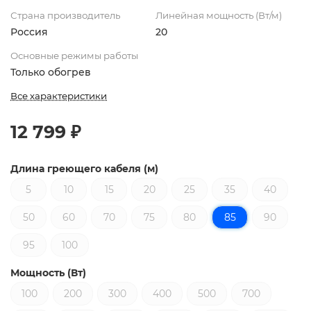
Страна производитель
Линейная мощность (Вт/м)
Россия
20
Основные режимы работы
Только обогрев
Все характеристики
12 799 ₽
Длина греющего кабеля (м)
5
10
15
20
25
35
40
50
60
70
75
80
85
90
95
100
Мощность (Вт)
100
200
300
400
500
700