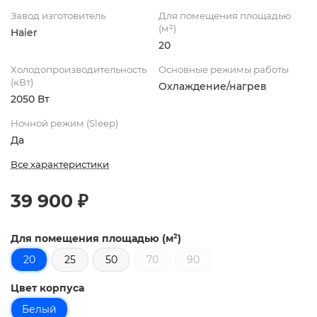
Завод изготовитель
Для помещения площадью
(м²)
Haier
20
Холодопроизводительность
Основные режимы работы
(кВт)
Охлаждение/нагрев
2050 Вт
Ночной режим (Sleep)
Да
Все характеристики
39 900 ₽
Для помещения площадью (м²)
20
25
50
70
90
Цвет корпуса
Белый