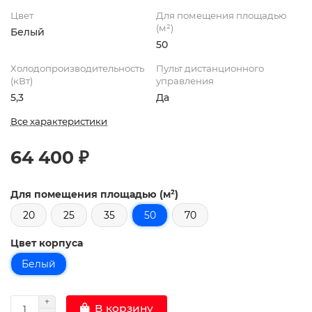
Цвет
Для помещения площадью
(м²)
Белый
50
Холодопроизводительность
Пульт дистанционного
(кВт)
управления
5,3
Да
Все характеристики
64 400 ₽
Для помещения площадью (м²)
20
25
35
50
70
Цвет корпуса
Белый
В корзину