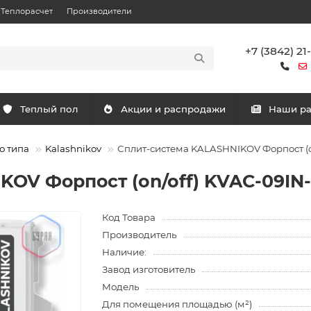
Теплорасчет
Производители
+7 (3842) 21
Теплый пол
Акции и распродажи
Наши р
о типа
Kalashnikov
Сплит-система KALASHNIKOV Форпост (o
KOV Форпост (on/off) KVAC-09IN
Код Товара
Производитель
Наличие:
Завод изготовитель
Модель
Для помещения площадью (м²)