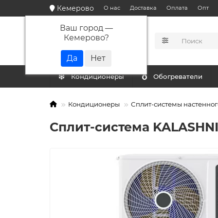
Кемерово
О нас
Доставка
Оплата
Опт
Ваш город —
Кемерово
?
КАТАЛОГ
Кондиционеры
Обогреватели
Кондиционеры
Сплит-системы настенног
Сплит-система KALASHNI