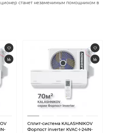
диционер станет незаменимым помощником в
KOV
Сплит-система KALASHNIKOV
Теплово
IN-
Форпост inverter KVAC-I-24IN-
KALASHN