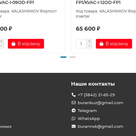
VAC-I-09OD-FP1
FP1/KVAC-I-12OD-FP1
KALASHNIKOV Форпост
KALASHNIKOV Фор
er
inverter
00 ₽
65 600 ₽
В корзину
В корзину
Наши контакты
+7 (3842) 21-65-29
burankuz@gmail.com
Telegram
WhatsApp
анных
burannsk@gmail.com