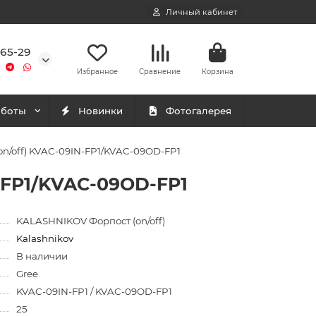
Личный кабинет
-65-29
Избранное
Сравнение
Корзина
аботы
Новинки
Фотогалерея
n/off) KVAC-09IN-FP1/KVAC-09OD-FP1
-FP1/KVAC-09OD-FP1
KALASHNIKOV Форпост (on/off)
Kalashnikov
В наличии
Gree
KVAC-09IN-FP1 / KVAC-09OD-FP1
25