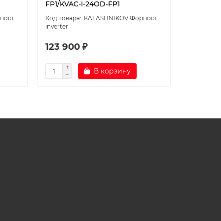
FP1/KVAC-I-24OD-FP1
G1/KVAC-
пост
KALASHNIKOV Форпост
inverter
123 900 ₽
94 900
В корзину