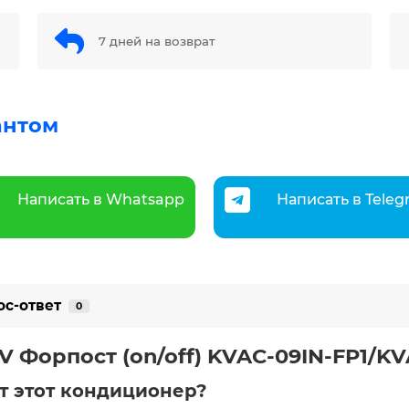
7 дней на возврат
антом
Написать в Whatsapp
Написать в Tele
ос-ответ
0
 Форпост (on/off) KVAC-09IN-FP1/K
т этот кондиционер?