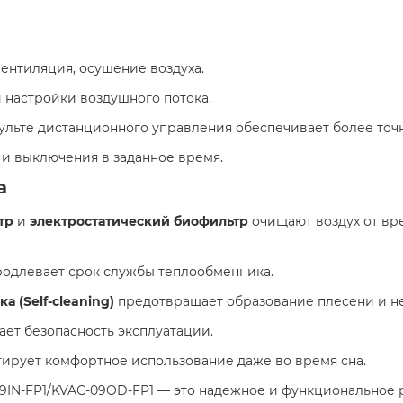
вентиляция, осушение воздуха.
 настройки воздушного потока.
 пульте дистанционного управления обеспечивает более то
и выключения в заданное время.
а
тр
и
электростатический биофильтр
очищают воздух от вр
одлевает срок службы теплообменника.
 (Self-cleaning)
предотвращает образование плесени и не
ет безопасность эксплуатации.
нтирует комфортное использование даже во время сна.
IN-FP1/KVAC-09OD-FP1 — это надежное и функциональное 