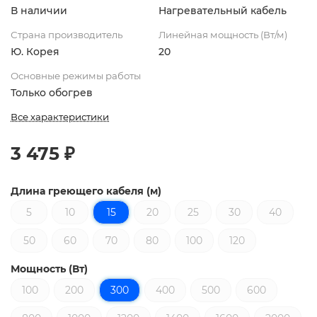
В наличии
Нагревательный кабель
Страна производитель
Линейная мощность (Вт/м)
Ю. Корея
20
Основные режимы работы
Только обогрев
Все характеристики
3 475 ₽
Длина греющего кабеля (м)
5
10
15
20
25
30
40
50
60
70
80
100
120
Мощность (Вт)
100
200
300
400
500
600