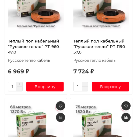
Теплый пол кабельный
Теплый пол кабельный
"Русское тепло" РТ-960-
"Русское тепло" РТ-1190-
47,0
57,0
Русское тепло кабель
Русское тепло кабель
6 969 ₽
7 724 ₽
В корзину
В корзину