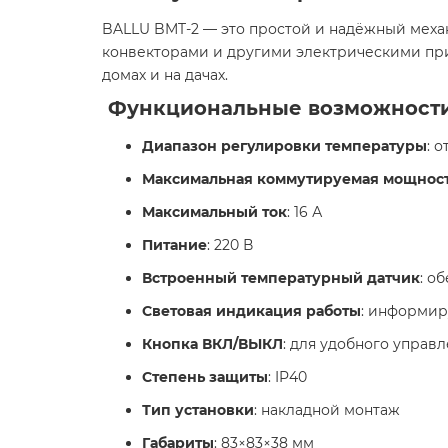
BALLU BMT-2 — это простой и надёжный меха
конвекторами и другими электрическими при
домах и на дачах.​
Функциональные возможност
Диапазон регулировки температуры
: о
Максимальная коммутируемая мощнос
Максимальный ток
: 16 А
Питание
: 220 В
Встроенный температурный датчик
: о
Световая индикация работы
: информир
Кнопка ВКЛ/ВЫКЛ
: для удобного управ
Степень защиты
: IP40
Тип установки
: накладной монтаж
Габариты
: 83×83×38 мм​