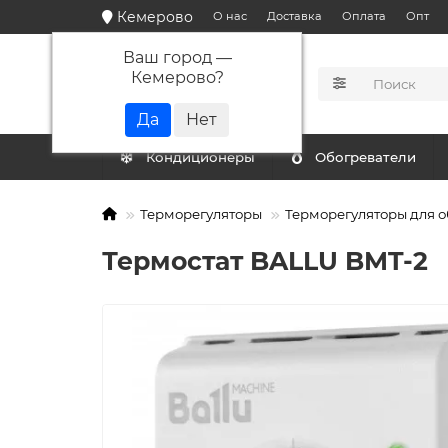
Кемерово
О нас
Доставка
Оплата
Опт
Ваш город —
Кемерово
?
КАТАЛОГ
Кондиционеры
Обогреватели
Терморегуляторы
Терморегуляторы для о
Термостат BALLU BMT-2