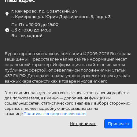
Наш адрес
г. Кемерово, пр. Советский, 24
г. Кемерово ул. Юрия Двужильного, 9, корп. 3
Пн-Пт с 10:00 до 19:00
Сб с 10:00 до 14:00
Вс - выходной
Буран торгово монтажная компания © 2009-2026 Все права
защищены. Предоставленная на сайте информация несёт
справочный характер. Информация на сайте не является
публичной офертой, определяемой положениями Статьи
437 ГК РФ. До оплаты товара удостоверьтесь во всех для вас
важных характеристиках в товаре и условиях его
эксплуатации.
Этот сайт использует файлы cookie с целью повышения удобства
для пользователя, а именно — дополнения функциями
социальных сетей, статистического анализа и выбора сторонних
сервисов. Более подробную информацию см. на
странице
Политика конфиденциальности
.
Не принимаю
Принимаю
Главная
Каталог
Поиск
Аккаунт
Избранное
Сравнение
Корзина