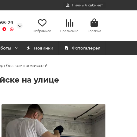
Личный кабинет
-65-29
Избранное
Сравнение
Корзина
аботы
Новинки
Фотогалерея
орт без компромиссов!
ийске на улице