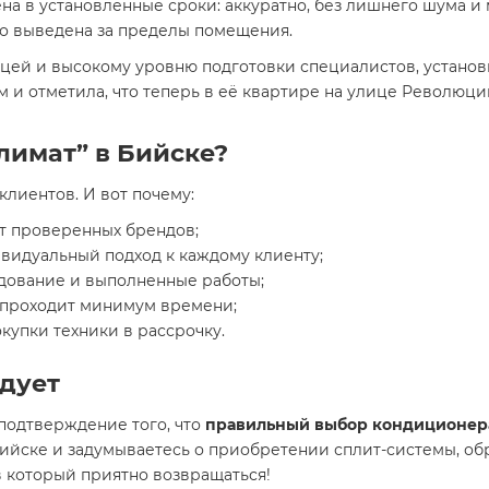
на в установленные сроки: аккуратно, без лишнего шума и 
но выведена за пределы помещения.
ицей и высокому уровню подготовки специалистов, устано
м и отметила, что теперь в её квартире на улице Революц
лимат” в Бийске?
клиентов. И вот почему:
т проверенных брендов;
видуальный подход к каждому клиенту;
дование и выполненные работы;
и проходит минимум времени;
купки техники в рассрочку.
адует
подтверждение того, что
правильный выбор кондиционер
Бийске и задумываетесь о приобретении сплит-системы, об
в который приятно возвращаться!