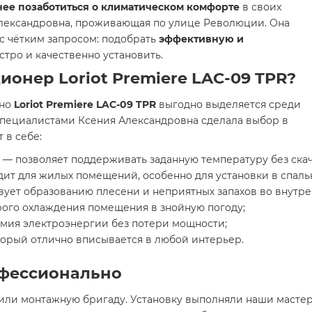
нее позаботиться о климатическом комфорте
в своих
Александровна, проживающая по улице Революции. Она
с чётким запросом: подобрать
эффективную и
стро и качественно установить.
онер Loriot Premiere LAC-09 TPR?
 но
Loriot Premiere LAC-09 TPR
выгодно выделяется среди
специалистами Ксения Александровна сделала выбор в
 в себе:
— позволяет поддерживать заданную температуру без скач
ит для жилых помещений, особенно для установки в спаль
твует образованию плесени и неприятных запахов во внутре
ого охлаждения помещения в знойную погоду;
мия электроэнергии без потери мощности;
оторый отлично вписывается в любой интерьер.
офессионально
или монтажную бригаду. Установку выполняли наши масте