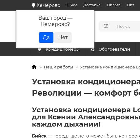
Кемерово
О нас
Доставка
Оплата
Опт
Ваш город —
Кемерово
?
КАТАЛОГ
Кондиционеры
Обогреватели
Наши работы
Установка кондиционера Lo
Установка кондиционера 
Революции — комфорт б
Установка кондиционера Lor
для Ксении Александровны
каждом дыхании!
Бийск
— город, где лето может быть не прос