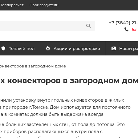
Теплорасчет
Производители
+7 (3842) 21
Теплый пол
Акции и распродажи
Наши р
онвекторов в загородном доме
х конвекторов в загородном до
нили установку внутрипольных конвекторов в жилых
 пригороде г.Томска. Дом используется для постоянного
а в комнатах должна быть выдержана всегда.
 больших застекленных стен, от пола до потолка. Это
х приборов располагающихся внутри пола с