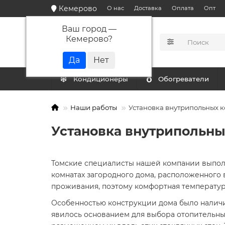
Кемерово
О нас
Доставка
Оплата
Опт
Ваш город —
Кемерово
?
КАТАЛОГ
Кондиционеры
Обогреватели
Наши работы
Установка внутрипольных к
Установка внутрипольны
Томские специалисты нашей компании выпол
комнатах загородного дома, расположенного в
проживания, поэтому комфортная температур
Особенностью конструкции дома было наличие
явилось основанием для выбора отопительны