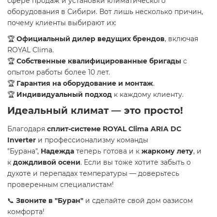
сфере продаж и установки климатического
оборудования в Сибири. Вот лишь несколько причин,
почему клиенты выбирают их:
🏆
Официальный дилер ведущих брендов
, включая
ROYAL Clima.
🏆
Собственные квалифицированные бригады
с
опытом работы более 10 лет.
🏆
Гарантия на оборудование и монтаж
.
🏆
Индивидуальный подход
к каждому клиенту.
Идеальный климат — это просто!
Благодаря
сплит-системе ROYAL Clima ARIA DC
Inverter
и профессионализму команды
"Бурана",
Надежда
теперь готова и к
жаркому лету
, и
к
дождливой осени
. Если вы тоже хотите забыть о
духоте и перепадах температуры — доверьтесь
проверенным специалистам!
📞
Звоните в "Буран"
и сделайте свой дом оазисом
комфорта!