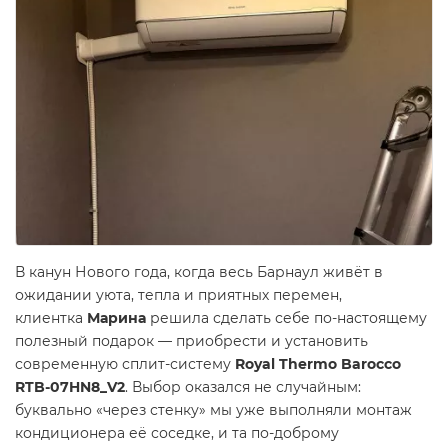
В канун Нового года, когда весь Барнаул живёт в
ожидании уюта, тепла и приятных перемен,
клиентка
Марина
решила сделать себе по-настоящему
полезный подарок — приобрести и установить
современную сплит-систему
Royal Thermo Barocco
RTB-07HN8_V2
. Выбор оказался не случайным:
буквально «через стенку» мы уже выполняли монтаж
кондиционера её соседке, и та по-доброму