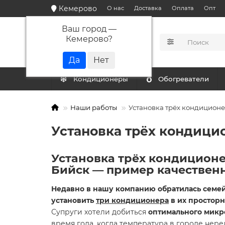
Кемерово
О нас
Доставка
Оплата
Опт
Ваш город —
Кемерово
?
КАТАЛОГ
Кондиционеры
Обогреватели
Наши работы
Установка трёх кондиционер
Установка трёх кондицио
Установка трёх кондиционер
Бийск — пример качествен
Недавно в нашу компанию обратилась семей
установить
три кондиционера
в их просторн
Супруги хотели добиться
оптимального микр
время года, когда температура в городе нере