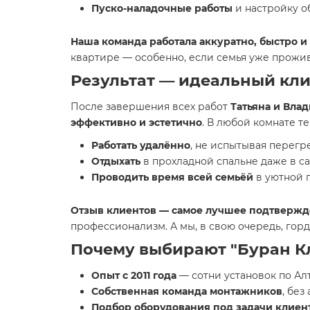
Пуско-наладочные работы
и настройку о
Наша команда работала аккуратно, быстро 
квартире — особенно, если семья уже прожив
Результат — идеальный кли
После завершения всех работ
Татьяна и Вла
эффективно и эстетично
. В любой комнате т
Работать удалённо
, не испытывая перегр
Отдыхать
в прохладной спальне даже в с
Проводить время всей семьёй
в уютной 
Отзыв клиентов — самое лучшее подтвержд
профессионализм. А мы, в свою очередь, гор
Почему выбирают "Буран Кл
Опыт с 2011 года
— сотни установок по Ал
Собственная команда монтажников
, без
Подбор оборудования под задачи клиен