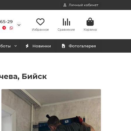
Личный кабинет
-65-29
Избранное
Сравнение
Корзина
аботы
Новинки
Фотогалерея
чева, Бийск