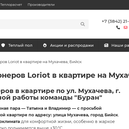
Теплорасчет
Производители
+7 (3842) 21
Теплый пол
Акции и распродажи
Наши р
ов Loriot в квартире на Мухачева, Бийск
неров Loriot в квартире на Муха
ов в квартире по ул. Мухачева, г.
ной работы команды "Буран"
ная пара — Татьяна и Владимир — с просьбой
ой квартире по адресу: улица Мухачева, город Бийск
.
оклимата
для комфортной жизни, особенно в жаркое
дко поднимается выше +30 °C.