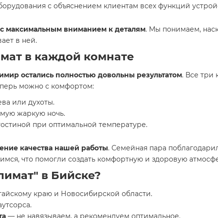
борудования с объяснением клиентам всех функций устрой
и с максимальным вниманием к деталям
. Мы понимаем, нас
ает в ней.
мат в каждой комнате
димир остались полностью довольны результатом
. Все тр
еперь можно с комфортом:
ева или духоты.
амую жаркую ночь.
гостиной при оптимальной температуре.
ение качества нашей работы
. Семейная пара поблагодарил
димся, что помогли создать комфортную и здоровую атмосфе
имат" в Бийске?
тайскому краю и Новосибирской области.
 аутсорса.
та
— не навязываем, а рекомендуем оптимальное.