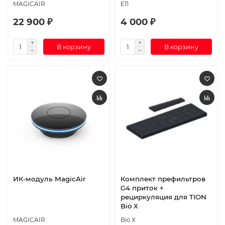
MAGICAIR
E11
22 900 ₽
4 000 ₽
В корзину
В корзину
ИК-модуль MagicAir
Комплект префильтров
G4 приток +
рециркуляция для TION
Bio X
MAGICAIR
Bio X