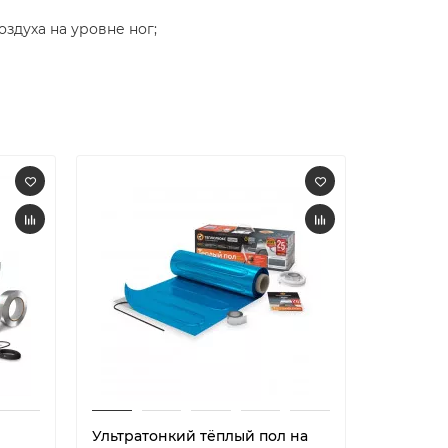
здуха на уровне ног;
Ультратонкий тёплый пол на
Ультрат