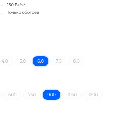
150 Вт/м²
Только обогрев
4.0
5.0
6.0
7.0
8.0
600
750
900
1050
1200