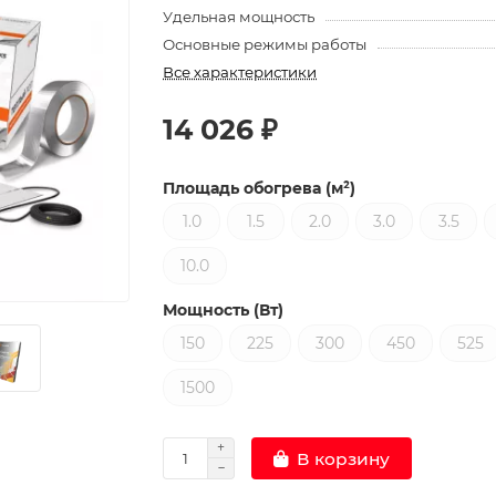
Удельная мощность
Основные режимы работы
Все характеристики
14 026 ₽
Площадь обогрева (м²)
1.0
1.5
2.0
3.0
3.5
10.0
Мощность (Вт)
150
225
300
450
525
1500
В корзину