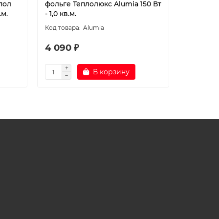
пол
фольге Теплолюкс Alumia 150 Вт
фольге Т
.м.
- 1,0 кв.м.
Вт - 1,5 кв
Alumia
4 090 ₽
4 790 
В корзину