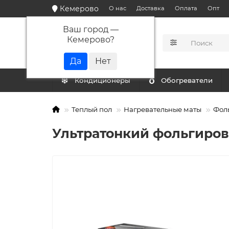
Кемерово
О нас
Доставка
Оплата
Опт
Ваш город —
Кемерово
?
КАТАЛОГ
Кондиционеры
Обогреватели
Теплый пол
Нагревательные маты
Фол
Ультратонкий фольгирова