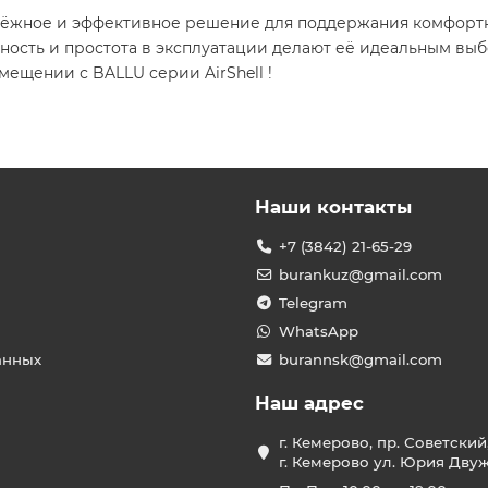
надёжное и эффективное решение для поддержания комфор
ность и простота в эксплуатации делают её идеальным вы
ещении с BALLU серии AirShell !​
Наши контакты
+7 (3842) 21-65-29
burankuz@gmail.com
Telegram
WhatsApp
анных
burannsk@gmail.com
Наш адрес
г. Кемерово, пр. Советский
г. Кемерово ул. Юрия Двужи