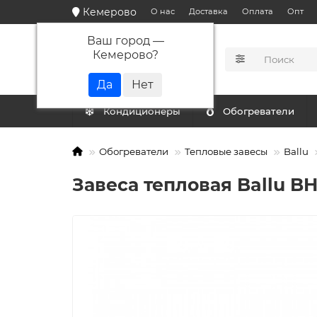
Кемерово
О нас
Доставка
Оплата
Опт
Ваш город —
Кемерово
?
КАТАЛОГ
Кондиционеры
Обогреватели
Обогреватели
Тепловые завесы
Ballu
Завеса тепловая Ballu B