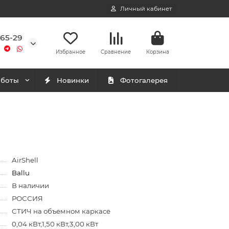
Личный кабинет
-65-29
Избранное
Сравнение
Корзина
аботы
Новинки
Фотогалерея
AirShell
Ballu
В наличии
РОССИЯ
СТИЧ на объемном каркасе
0,04 кВт,1,50 кВт,3,00 кВт