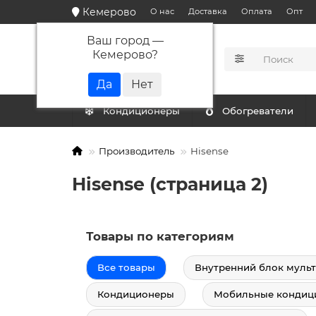
Кемерово
О нас
Доставка
Оплата
Опт
Ваш город —
Кемерово
?
КАТАЛОГ
Кондиционеры
Обогреватели
Производитель
Hisense
Hisense (страница 2)
Товары по категориям
Все товары
Внутренний блок мульт
Кондиционеры
Мобильные кондиц