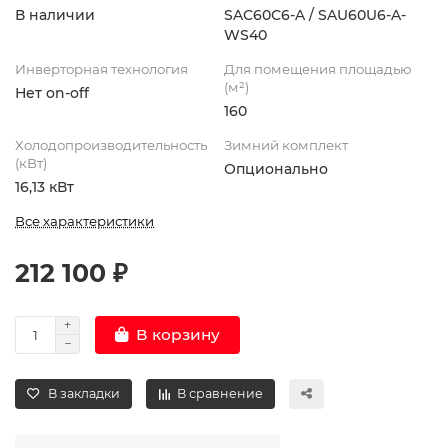
В наличии
SAС60С6-A / SAU60U6-A-
WS40
Инверторная технология
Для помещения площадью
(м²)
Нет on-off
160
Холодопроизводительность
Зимний комплект
(кВт)
Опционально
16,13 кВт
Все характеристики
212 100 ₽
В корзину
В закладки
В сравнение