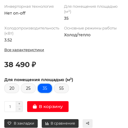
Инверторная технология
Для помещения площадью
(м²)
Нет on-off
35
Холодопроизводительность
Основные режимы работы
(кВт)
Холод/тепло
3.52
Все характеристики
38 490 ₽
Для помещения площадью (м²)
20
25
35
55
В корзину
В закладки
В сравнение