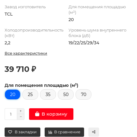
Завод изготовитель
Для помещения площадью
(м²)
TCL
20
Холодопроизводительность
Уровень шума внутреннего
(кВт)
блока (дБ)
2,2
19/22/25/29/34
Все характеристики
39 710 ₽
Для помещения площадью (м²)
20
25
35
50
70
В корзину
В закладки
В сравнение