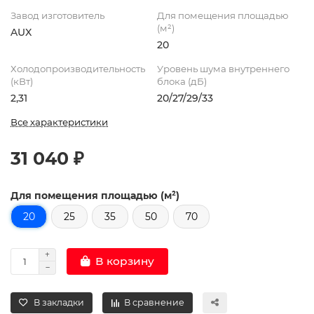
Завод изготовитель
Для помещения площадью
(м²)
AUX
20
Холодопроизводительность
Уровень шума внутреннего
(кВт)
блока (дБ)
2,31
20/27/29/33
Все характеристики
31 040 ₽
Для помещения площадью (м²)
20
25
35
50
70
В корзину
В закладки
В сравнение