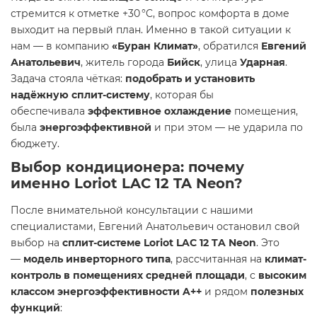
стремится к отметке +30 °C, вопрос комфорта в доме
выходит на первый план. Именно в такой ситуации к
нам — в компанию
«Буран Климат»
, обратился
Евгений
Анатольевич
, житель города
Бийск
, улица
Ударная
.
Задача стояла чёткая:
подобрать и установить
надёжную сплит-систему
, которая бы
обеспечивала
эффективное охлаждение
помещения,
была
энергоэффективной
и при этом — не ударила по
бюджету.
Выбор кондиционера: почему
именно Loriot LAC 12 TA Neon?
После внимательной консультации с нашими
специалистами, Евгений Анатольевич остановил свой
выбор на
сплит-системе Loriot LAC 12 TA Neon
. Это
—
модель инверторного типа
, рассчитанная на
климат-
контроль в помещениях средней площади
, с
высоким
классом энергоэффективности A++
и рядом
полезных
функций
: