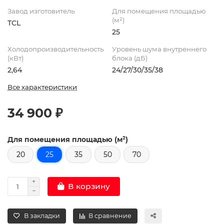
Завод изготовитель
Для помещения площадью
(м²)
TCL
25
Холодопроизводительность
Уровень шума внутреннего
(кВт)
блока (дБ)
2,64
24/27/30/35/38
Все характеристики
34 900 ₽
Для помещения площадью (м²)
20
25
35
50
70
В корзину
В закладки
В сравнение