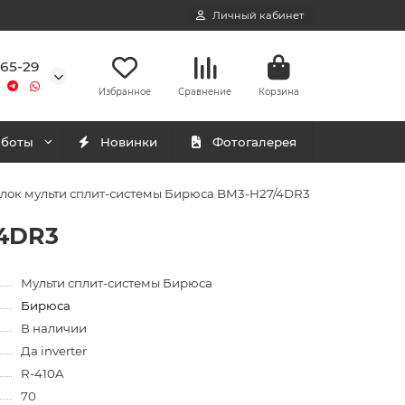
Личный кабинет
-65-29
Избранное
Сравнение
Корзина
аботы
Новинки
Фотогалерея
лок мульти сплит-системы Бирюса BM3-H27/4DR3
/4DR3
Мульти сплит-системы Бирюса
Бирюса
В наличии
Да inverter
R-410A
70