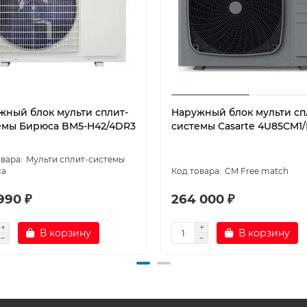
жный блок мульти сплит-
Наружный блок мульти сп
емы Бирюса BM5-H42/4DR3
системы Casarte 4U85CM1/
Мульти сплит-системы
са
CM Free match
990 ₽
264 000 ₽
В корзину
В корзину