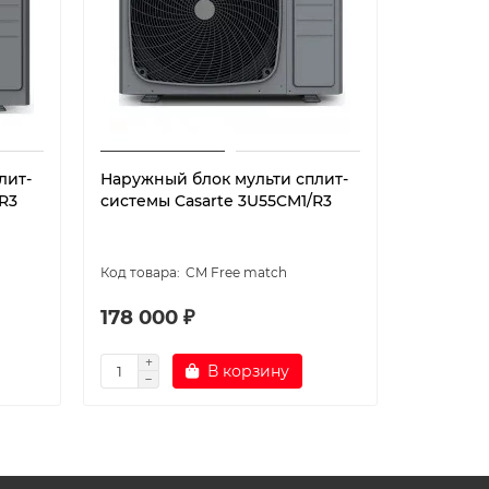
лит-
Наружный блок мульти сплит-
Наружны
R3
системы Casarte 3U55CM1/R3
системы 
CM Free match
178 000 ₽
304 00
В корзину