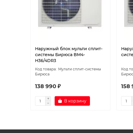
Наружный блок мульти сплит-
Нару
системы Бирюса BM4-
сист
H36/4DR3
Мульти сплит-системы
Бирюса
Бирю
138 990 ₽
158 
В корзину