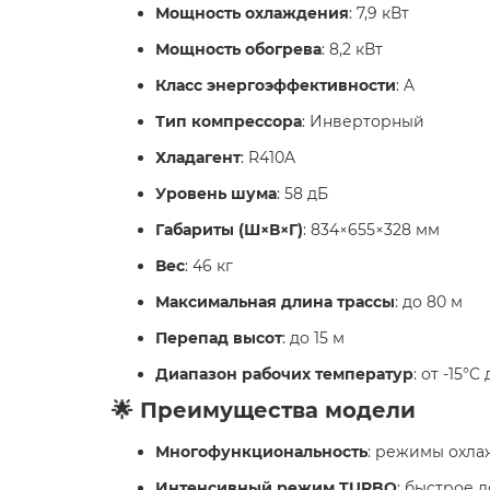
Мощность охлаждения
: 7,9 кВт
Мощность обогрева
: 8,2 кВт
Класс энергоэффективности
: A
Тип компрессора
: Инверторный
Хладагент
: R410A
Уровень шума
: 58 дБ
Габариты (Ш×В×Г)
: 834×655×328 мм
Вес
: 46 кг
Максимальная длина трассы
: до 80 м
Перепад высот
: до 15 м
Диапазон рабочих температур
: от -15°C
🌟 Преимущества модели
Многофункциональность
: режимы охла
Интенсивный режим TURBO
: быстрое 