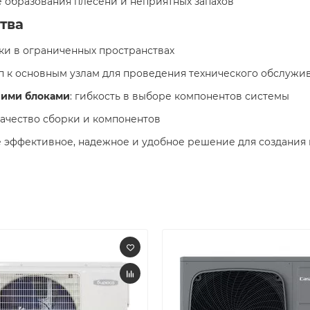
 образования плесени и неприятных запахов
тва
вки в ограниченных пространствах
уп к основным узлам для проведения технического обслужи
ними блоками
: гибкость в выборе компонентов системы
качество сборки и компонентов
те эффективное, надежное и удобное решение для создани