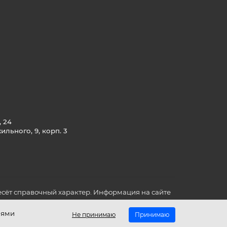
, 24
льного, 9, корп. 3
сёт справочный характер. Информация на сайте
о всех для вас важных характеристиках в товаре
иями
Не принимаю
Принимаю