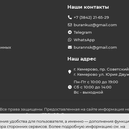
Наши контакты
+7 (3842) 21-65-29
burankuz@gmail.com
Telegram
WhatsApp
анных
burannsk@gmail.com
Наш адрес
г. Кемерово, пр. Советский
г. Кемерово ул. Юрия Двужи
Пн-Пт с 10:00 до 19:00
Сб с 10:00 до 14:00
Вс - выходной
 Все права защищены. Предоставленная на сайте информация не
ложениями Статьи 437 ГК РФ. До оплаты товара удостоверьтесь в
шения удобства для пользователя, а именно — дополнения функц
бора сторонних сервисов. Более подробную информацию см. на