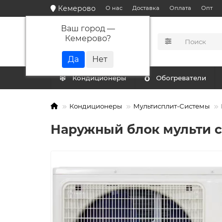
Кемерово
О нас
Доставка
Оплата
Опт
Ваш город —
Кемерово
?
КАТАЛОГ
Кондиционеры
Обогреватели
Кондиционеры
Мультисплит-Системы
Наружный блок мульти 