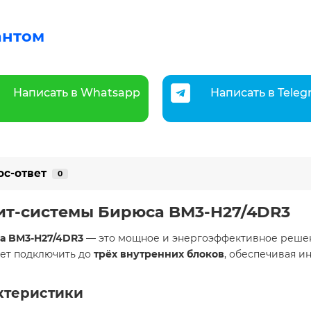
антом
Написать в Whatsapp
Написать в Tele
ос-ответ
0
ит-системы Бирюса BM3-H27/4DR3
а BM3-H27/4DR3
— это мощное и энергоэффективное решен
яет подключить до
трёх внутренних блоков
, обеспечивая и
актеристики