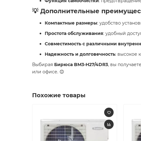
Функция самоочистки
: предотвращение
💡 Дополнительные преимущес
Компактные размеры
: удобство устано
Простота обслуживания
: удобный дост
Совместимость с различными внутрен
Надежность и долговечность
: высокое 
Выбирая
Бирюса BM3-H27/4DR3
, вы получае
или офисе. 😊
Похожие товары