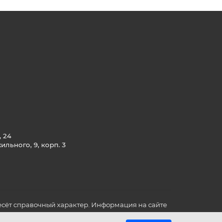
, 24
льного, 9, корп. 3
сёт справочный характер. Информация на сайте
о всех для вас важных характеристиках в товаре