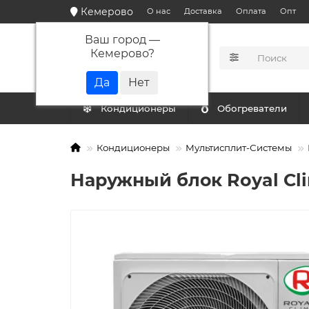
Кемерово
О нас
Доставка
Оплата
Опт
Ваш город —
Кемерово
?
КАТАЛОГ
Кондиционеры
Обогреватели
Кондиционеры
Мультисплит-Системы
Наружный блок Royal Cl