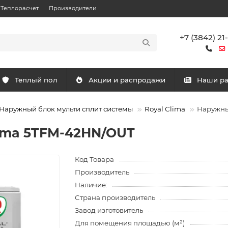
Теплорасчет
Производители
+7 (3842) 21
Теплый пол
Акции и распродажи
Наши р
Наружный блок мульти сплит системы
Royal Clima
Наружны
ima 5TFM-42HN/OUT
Код Товара
Производитель
Наличие:
Страна производитель
Завод изготовитель
Для помещения площадью (м²)