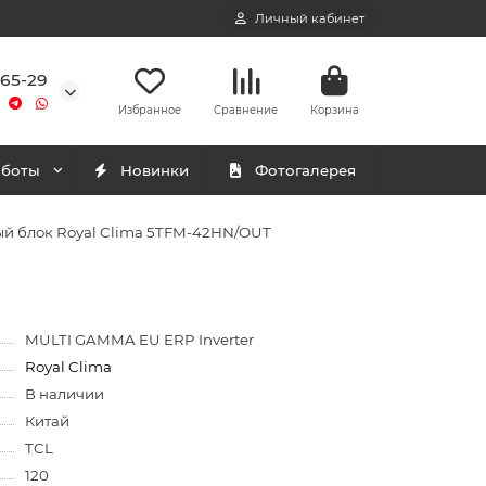
Личный кабинет
-65-29
Избранное
Сравнение
Корзина
аботы
Новинки
Фотогалерея
й блок Royal Clima 5TFM-42HN/OUT
MULTI GAMMA EU ERP Inverter
Royal Clima
В наличии
Китай
TCL
120