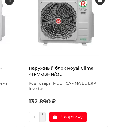
-
Наружный блок Royal Clima
Наружны
4TFM-32HN/OUT
2TFM-17
тема
MULTI GAMMA EU ERP
Inverter
Inverter
132 890 ₽
67 190 
В корзину