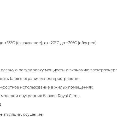
C до +53°C (охлаждение), от -20°C до +30°C (обогрев)​
т плавную регулировку мощности и экономию электроэнерг
овить блок в ограниченном пространстве.​
омфортное использование в жилых помещениях.​
 моделей внутренних блоков Royal Clima.​
:
вентиляция, осушение.​