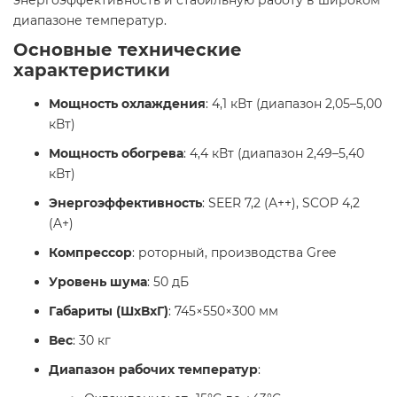
диапазоне температур.​
Основные технические
характеристики
Мощность охлаждения
: 4,1 кВт (диапазон 2,05–5,00
кВт)​
Мощность обогрева
: 4,4 кВт (диапазон 2,49–5,40
кВт)​
Энергоэффективность
: SEER 7,2 (A++), SCOP 4,2
(A+)​
Компрессор
: роторный, производства Gree​
Уровень шума
: 50 дБ​
Габариты (ШxВxГ)
: 745×550×300 мм​
Вес
: 30 кг​
Диапазон рабочих температур
: