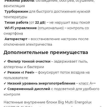
Режимы работы
: охлаждение, обогрев, осушение,
вентиляция
Турборежим
для быстрого достижения нужной
температуры
Тихая работа
(от
22 дБ
) – не нарушит ваш покой
Wi-Fi управление
(опционально) – контроль со
смартфона
Авторестарт
– восстановление настроек после
отключения электричества
Дополнительные преимущества
✔
Фильтр тонкой очистки
– задерживает пыль,
аллергены и бактерии
✔
Режим «I Feel»
– фокусирует поток воздуха на
пользователе
✔
Низкий уровень энергопотребления
– класс А++
✔
Современный дисплей
с подсветкой для удобного
контроля
Настенные внутренние блоки Big Multi Energolux