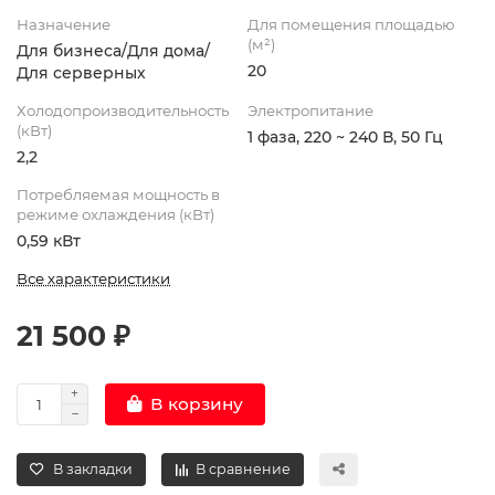
Назначение
Для помещения площадью
(м²)
Для бизнеса/Для дома/
20
Для серверных
Холодопроизводительность
Электропитание
(кВт)
1 фаза, 220 ~ 240 В, 50 Гц
2,2
Потребляемая мощность в
режиме охлаждения (кВт)
0,59 кВт
Все характеристики
21 500 ₽
В корзину
В закладки
В сравнение