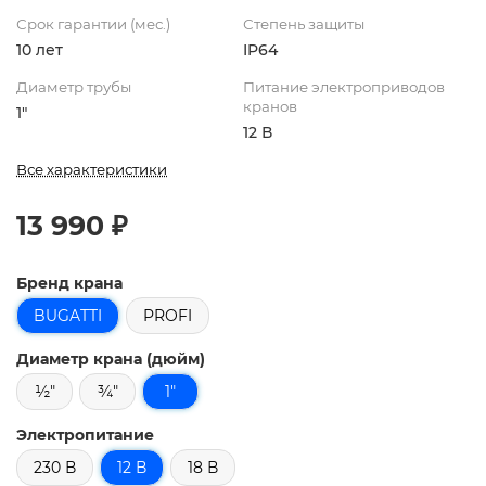
Срок гарантии (мес.)
Степень защиты
10 лет
IP64
Диаметр трубы
Питание электроприводов
кранов
1"
12 В
Все характеристики
13 990 ₽
Бренд крана
BUGATTI
PROFI
Диаметр крана (дюйм)
½"
¾"
1"
Электропитание
230 В
12 В
18 В