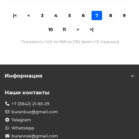
|<
<
3
4
5
6
7
8
9
10
11
>
>|
Показано с 145 по 168 из 290 (всего 13 страниц)
Информация
Наши контакты
+7 (3842) 21-65-29
burankuz@gmail.com
Telegram
WhatsApp
burannsk@gmail.com