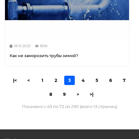
18.10.2023
8516
Как не заморозить трубы зимой?
|<
<
1
2
3
4
5
6
7
8
9
>
>|
Показано с 49 по 72 из 290 (всего 13 страниц)