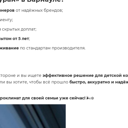
онеров
от надёжных брендов;
иенту;
 скрытых доплат;
том от 5 лет
;
уживание
по стандартам производителя.
 стороне и вы ищете
эффективное решение для детской к
ли вы хотите, чтобы всё прошло
быстро, аккуратно и надё
роклимат для своей семьи уже сейчас!
🌬️❄️