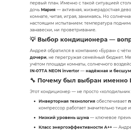
первый план. Именно с такой ситуацией сто
дочь
Мария
— активная, жизнерадостная дево
комнате, читая, играя, занимаясь. Но солне
настоящим испытанием: температура поднимае
занавески, ни проветривание.
💡
Выбор кондиционера — вопро
Андрей обратился в компанию «Буран» с чёт
дочери
, не перегружая семейный бюджет. М
учётом площади комнаты, солнечного воздей
IN-07TA NEON invertor
—
надёжная и бесшум
🔧 Почему был выбран именно
Этот кондиционер — не просто «холодильник 
Инверторная технология
обеспечивает
п
компрессор работает значительно тише и
Низкий уровень шума
— ключевое преиму
Класс энергоэффективности A++
— Андрей