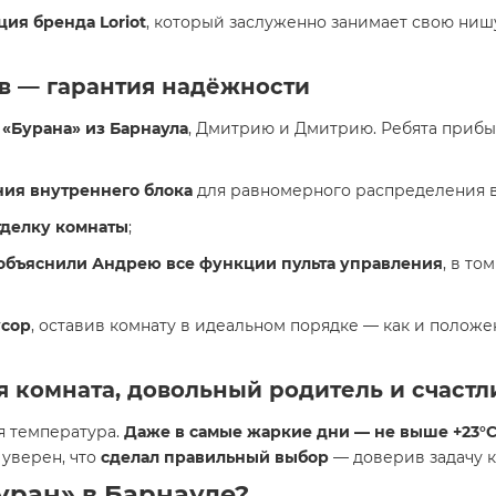
ия бренда Loriot
, который заслуженно занимает свою ниш
ов — гарантия надёжности
«Бурана» из Барнаула
, Дмитрию и Дмитрию. Ребята прибыл
ия внутреннего блока
для равномерного распределения в
тделку комнаты
;
объяснили Андрею все функции пульта управления
, в то
усор
, оставив комнату в идеальном порядке — как и полож
ая комната, довольный родитель и счаст
я температура.
Даже в самые жаркие дни — не выше +23°
 уверен, что
сделал правильный выбор
— доверив задачу к
уран» в Барнауле?