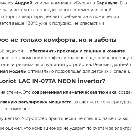
лкнулся
Андрей
, клиент компании «Буран» в
Барнауле
. Его
чка, и летом она проводит много времени в своей
чная сторона квартиры делает пребывание в помещении
тся выше +30°C уже к полудню, не спасают ни
с не только комфорта, но и заботы
кой задачей —
обеспечить прохладу и тишину в комнате
енеджеры компании профессионально подошли к вопросу: 
ствия и режима эксплуатации устройства. Рекомендацией 
ная модель
, оптимально подходящая для детских и спален.
Loriot LAC IN-07TA NEON invertor
?
на стене». Это
современная климатическая техника
, созд
лавную регулировку мощности
, за счёт чего температура
 экономичнее.
щество. Устройство практически не слышно даже ночью, ч
 оценил, что кондиционер не ударит по счетам за электри