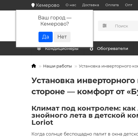
Кемерово
О нас
Доставка
Оплата
Опт
Ваш город —
Кемерово
?
КАТАЛОГ
Кондиционеры
Обогреватели
Наши работы
Установка инверторного ко
Установка инверторного 
стороне — комфорт от «Б
Климат под контролем: ка
знойного лета в детской 
Loriot
Когда солнце беспощадно палит в окна детск