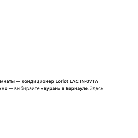
омнаты
—
кондиционер Loriot LAC IN-07TA
жно
— выбирайте
«Буран» в Барнауле
. Здесь