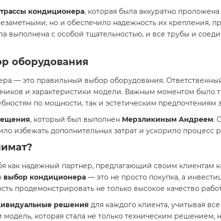
трассы кондиционера
, которая была аккуратно проложена
незаметными, но и обеспечило надежность их крепления,
ла выполнена с особой тщательностью, и все трубы и соеди
ор оборудования
ера — это правильный выбор оборудования. Ответственны
зчиков и характеристики модели. Важным моментом было т
бностям по мощности, так и эстетическим предпочтениям з
мещения
, который был выполнен
Мерзликиным Андреем
.
лило избежать дополнительных затрат и ускорило процесс р
лимат
?
я как надежный партнер, предлагающий своим клиентам к
о
выбор кондиционера
— это не просто покупка, а инвести
ость продемонстрировать не только высокое качество работ
ивидуальные решения
для каждого клиента, учитывая вс
 модель, которая стала не только техническим решением, 