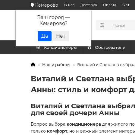
Кемерово
О нас
Доставка
Оплата
Опт
Ваш город —
Кемерово
?
КАТАЛОГ
Кондиционеры
Обогреватели
Наши работы
Виталий и Светлана выбрал
Виталий и Светлана выб
Анны: стиль и комфорт 
Виталий и Светлана выбрал
для своей дочери Анны
Вопрос выбора
кондиционера
для жилого по
только
комфорт
, но и важный элемент интерь