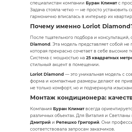
специалистам компании
Буран Климат
с прос
Задача стояла четко — не просто установить 
гармонично вписалась в интерьер их квартир
Почему именно
Loriot Diamond
После тщательного подбора и консультаций, 
Diamond
. Эта модель представляет собой не
которая прекрасно сочетает в себе высокие 
Система с мощностью на
25 квадратных метр
стильный акцент в помещении.
Loriot Diamond
— это уникальная модель с с
форма и компактные размеры делают ее прив
не только комфорт, но и подчеркнула изыска
Монтаж кондиционера: качест
Компания
Буран Климат
всегда ориентируетс
различных объектах. Для Виталия и Светлан
Дмитрий
и
Репешко Григорий
. Они професс
соответствовала запросам заказчиков.