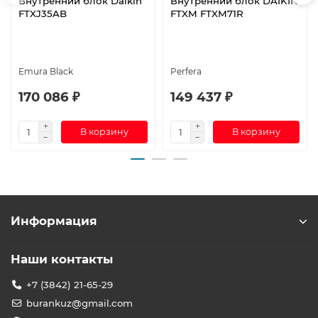
Внутренний блок Daikin
Внутренний блок DAIKIN
FTXJ35AB
FTXM FTXM71R
Emura Black
Perfera
170 086 ₽
149 437 ₽
В корзину
В корзину
Информация
Наши контакты
+7 (3842) 21-65-29
burankuz@gmail.com