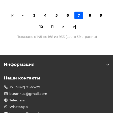
|<
<
3
4
5
6
7
8
9
10
11
>
>|
Показано с 145 по 168 из 933 (всего 39 страниц)
Информация
Наши контакты
+7 (3842) 21-65-29
burankuz@gmail.com
Telegram
WhatsApp